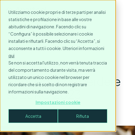
Utilizziamo cookie propri e di terze parti per analisi
statistiche e profilazione in base alle vostre
abitudini di navigazione. Facendo clic su
“Configura” è possibile selezionare i cookie
installati e rifiutarli. Facendo clic su “Accetta”, si
acconsente a tutti i cookie. Ulteriori informazioni
qui
Se non si accetta l'utilizzo, non verrà tenuta traccia
del comportamento durante visita, ma verrà
3 cose da non perdere
utilizzato un unico cookie nel browser per
ricordare che si è scelto di non registrare
su EURO 2023
informazioni sulla navigazione.
Impostazioni cookie
March 5, 2023
3
minute read
Accetta
Rifiuta