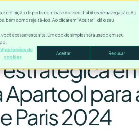
Recursos
Entre em contato
Empresa
Entrar
P
ica e definição de perfis com base nos seus hábitos de navegação. Ao
s, bem como rejeitá-los. Ao clicar em “Aceitar”, dá o seu
você acessar este site. Um cookie simples será usado em seu
ado.
nfigurações de
Aceitar
Recusar
cookies
estratégica ent
a Apartool para 
e Paris 2024