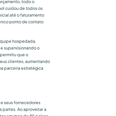
orçamento, todo o
ool cuidou de todos os
icial até o faturamento
único ponto de contato
equipe hospedada,
 e supervisionando o
permitiu que o
seus clientes, aumentando
a parceira estratégica
 e seus fornecedores
 partes. Ao aproveitar a
os em mais de 85 países,