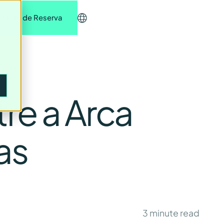
edido de Reserva
re a Arca
as
3
minute read