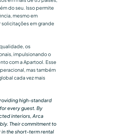
lém do seu. Isso permite
iência, mesmo em
 solicitações em grande
qualidade, os
onais, impulsionando o
nto com a Apartool. Esse
operacional, mas também
global cada vez mais
providing high-standard
or every guest. By
cted interiors, Arca
ably. Their commitment to
 in the short-term rental