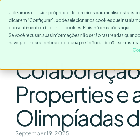
Para quem?
Destinos
Utilizamos cookies próprios e de terceiros para análise estatíst
clicar em “Configurar”, pode selecionar os cookies que instalamo
consentimento a todos os cookies. Mais informações
aqui
Se você recusar, suas informações não serão rastreadas quando 
navegador para lembrar sobre sua preferência de não ser rastre
Co
Colaboração 
Properties e 
Olimpíadas d
September 19, 2025