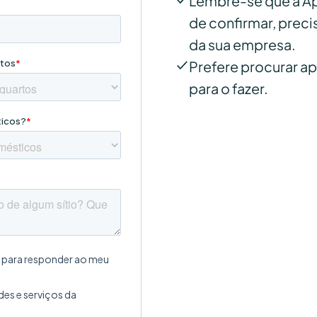
Lembre-se que a A
de confirmar, prec
da sua empresa.
Prefere procurar a
para o fazer.