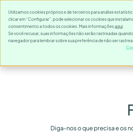
Para quem?
Destinos
Utilizamos cookies próprios e de terceiros para análise estatíst
clicar em “Configurar”, pode selecionar os cookies que instalamo
consentimento a todos os cookies. Mais informações
aqui
Se você recusar, suas informações não serão rastreadas quando 
navegador para lembrar sobre sua preferência de não ser rastre
Co
Diga-nos o que precisa e os 