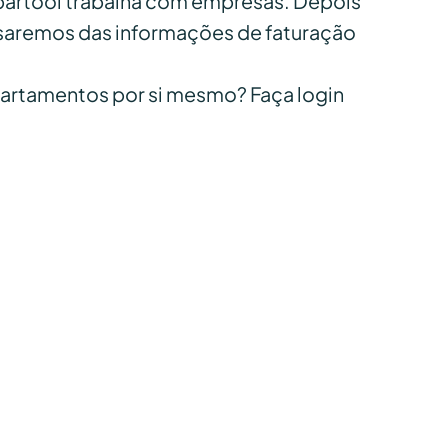
partool trabalha com empresas. Depois
isaremos das informações de faturação
partamentos por si mesmo? Faça login