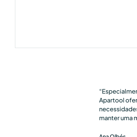
“Especialmen
Apartool ofer
necessidades 
manter uma m
Ana Olbés