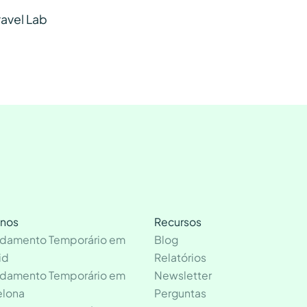
ravel Lab
inos
Recursos
ndamento Temporário em
Blog
id
Relatórios
ndamento Temporário em
Newsletter
elona
Perguntas