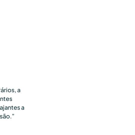
rios, a
entes
ajantes a
são.”