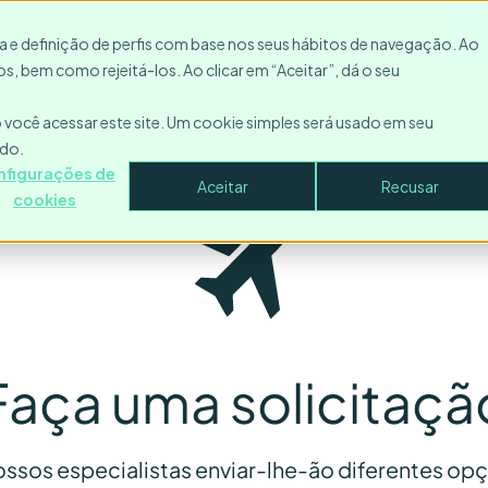
Recursos
Entre em contato
Empresa
Entrar
P
ica e definição de perfis com base nos seus hábitos de navegação. Ao
s, bem como rejeitá-los. Ao clicar em “Aceitar”, dá o seu
você acessar este site. Um cookie simples será usado em seu
ado.
nfigurações de
Aceitar
Recusar
cookies
Faça uma solicitaçã
nossos especialistas enviar-lhe-ão diferentes o