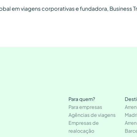
lobal em viagens corporativas e fundadora, Business T
Para quem?
Dest
Para empresas
Arre
Agências de viagens
Madr
Empresas de
Arre
realocação
Barc