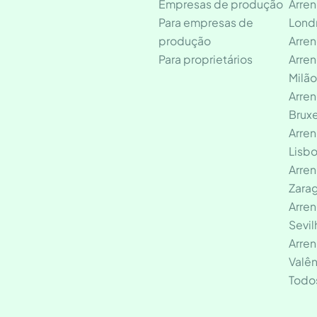
Empresas de produção
Arre
Para empresas de
Lond
produção
Arre
Para proprietários
Arre
Milã
Arre
Brux
Arre
Lisb
Arre
Zara
Arre
Sevil
Arre
Valên
Todo