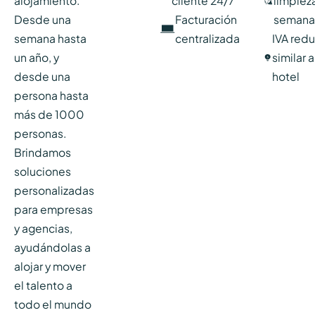
alojamiento.
cliente 24/7
limpiez
Desde una
Facturación
semana
semana hasta
centralizada
IVA red
un año, y
similar 
desde una
hotel
persona hasta
más de 1000
personas.
Brindamos
soluciones
personalizadas
para empresas
y agencias,
ayudándolas a
alojar y mover
el talento a
todo el mundo