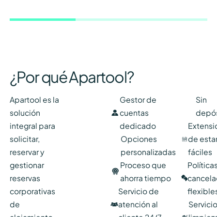
ideal.
¿Por qué Apartool?
Apartool es la
Gestor de
Sin
solución
cuentas
depós
integral para
dedicado
Extensi
solicitar,
Opciones
de esta
reservar y
personalizadas
fáciles
gestionar
Proceso que
Política
reservas
ahorra tiempo
cancela
corporativas
Servicio de
flexible
de
atención al
Servici