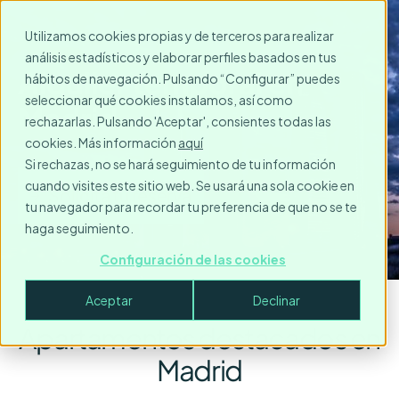
Utilizamos cookies propias y de terceros para realizar
análisis estadísticos y elaborar perfiles basados en tus
Alquiler temporal en
hábitos de navegación. Pulsando “Configurar” puedes
seleccionar qué cookies instalamos, así como
Madrid
rechazarlas. Pulsando 'Aceptar', consientes todas las
cookies. Más información
aquí
Si rechazas, no se hará seguimiento de tu información
cuando visites este sitio web. Se usará una sola cookie en
Solicita tu reserva
tu navegador para recordar tu preferencia de que no se te
haga seguimiento.
Configuración de las cookies
Aceptar
Declinar
Apartamentos destacados en
Madrid