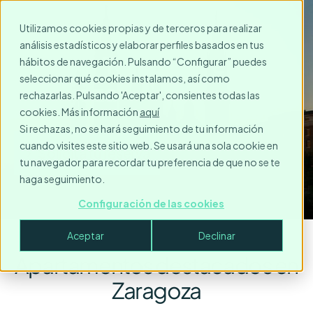
Utilizamos cookies propias y de terceros para realizar
análisis estadísticos y elaborar perfiles basados en tus
Alquiler Temporal en
hábitos de navegación. Pulsando “Configurar” puedes
seleccionar qué cookies instalamos, así como
Zaragoza
rechazarlas. Pulsando 'Aceptar', consientes todas las
cookies. Más información
aquí
Si rechazas, no se hará seguimiento de tu información
cuando visites este sitio web. Se usará una sola cookie en
Solicita tu reserva
tu navegador para recordar tu preferencia de que no se te
haga seguimiento.
Configuración de las cookies
Aceptar
Declinar
Apartamentos destacados en
Zaragoza