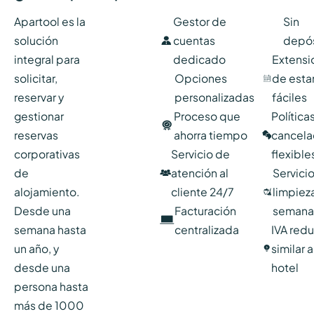
Apartool es la
Gestor de
Sin
solución
cuentas
depós
integral para
dedicado
Extensi
solicitar,
Opciones
de esta
reservar y
personalizadas
fáciles
gestionar
Proceso que
Política
reservas
ahorra tiempo
cancela
corporativas
Servicio de
flexible
de
atención al
Servici
alojamiento.
cliente 24/7
limpiez
Desde una
Facturación
semana
semana hasta
centralizada
IVA red
un año, y
similar 
desde una
hotel
persona hasta
más de 1000