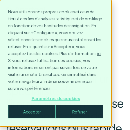
Nous utilisons nos propres cookies et ceux de
tiers à des fins d'analyse statistique et de profilage
en fonction de vos habitudes de navigation. En
cliquant sur « Configurer », vous pouvez
sélectionner les cookies que nous installons et les
refuser. En cliquant sur « Accepter », vous
acceptez tous les cookies. Plus d'informations
ici
Si vous refusez l'utilisation des cookies, vos
informations ne seront pas suivies lors de votre
3 raisons de choisir un
visite sur ce site. Un seul cookie sera utilisé dans
votre navigateur afin de se souvenir de ne pas
spécialiste de
suivre vos préférences.
l'immobilier d'entreprise
Paramètres du cookies
pour une gestion des
Accepter
Refuser
réservations plus rapide