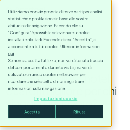
Utilizziamo cookie propri e di terze parti per analisi
statistiche e profilazione in base alle vostre
abitudini di navigazione. Facendo clic su
“Configura” è possibile selezionare i cookie
installati e rifiutarli. Facendo clic su “Accetta”, si
acconsente a tutti i cookie. Ulteriori informazioni
qui
Se non si accetta l'utilizzo, non verrà tenuta traccia
del comportamento durante visita, ma verrà
Affitti mensili vs. hotel:
utilizzato un unico cookie nel browser per
ricordare che si è scelto di non registrare
qual è il migliore per chi
informazioni sulla navigazione.
viaggia per lavoro?
Impostazioni cookie
Accetta
Rifiuta
October 28, 2024
3
minute read