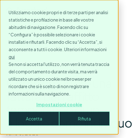
Utilizziamo cookie propri e di terze parti per analisi
statistiche e profilazione in base alle vostre
abitudini di navigazione. Facendo clic su
“Configura” è possibile selezionare i cookie
installati e rifiutarli. Facendo clic su “Accetta”, si
acconsente a tutti i cookie. Ulteriori informazioni
qui
Se non si accetta l'utilizzo, non verrà tenuta traccia
del comportamento durante visita, ma verrà
Come emettere una
utilizzato un unico cookie nel browser per
ricordare che si è scelto di non registrare
fattura per l'affitto
informazioni sulla navigazione.
temporaneo di un
Impostazioni cookie
alloggio come individuo
Accetta
Rifiuta
June 6, 2023