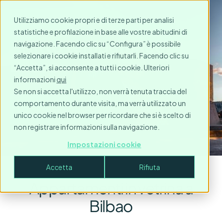
Utilizziamo cookie propri e di terze parti per analisi
statistiche e profilazione in base alle vostre abitudini di
Affitto temporaneo a
navigazione. Facendo clic su “Configura” è possibile
selezionare i cookie installati e rifiutarli. Facendo clic su
Bilbao
“Accetta”, si acconsente a tutti i cookie. Ulteriori
informazioni
qui
Se non si accetta l'utilizzo, non verrà tenuta traccia del
comportamento durante visita, ma verrà utilizzato un
Fare una richiesta
unico cookie nel browser per ricordare che si è scelto di
non registrare informazioni sulla navigazione.
Impostazioni cookie
Accetta
Rifiuta
Appartamenti in vetrina a
Bilbao