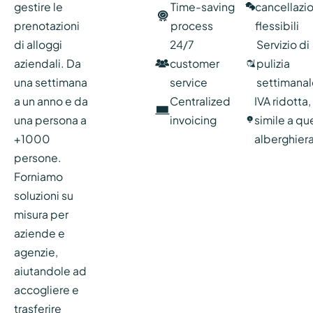
gestire le
Time-saving
cancellazi
prenotazioni
process
flessibili
di alloggi
24/7
Servizio di
aziendali. Da
customer
pulizia
una settimana
service
settimana
a un anno e da
Centralized
IVA ridotta,
una persona a
invoicing
simile a qu
+1000
alberghier
persone.
Forniamo
soluzioni su
misura per
aziende e
agenzie,
aiutandole ad
accogliere e
trasferire