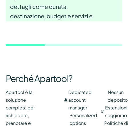
dettagli come durata,
destinazione, budget e servizi e
comfort desiderati per
l'appartamento ideale.
Perché Apartool?
Apartool è la
Dedicated
Nessun
soluzione
account
deposito
completa per
manager
Estensioni
richiedere,
Personalized
soggiorno f
prenotare e
options
Politiche d