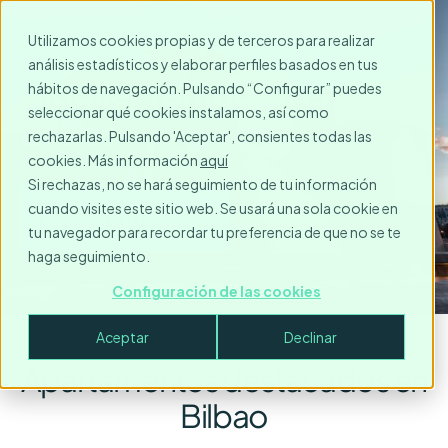
Utilizamos cookies propias y de terceros para realizar
análisis estadísticos y elaborar perfiles basados en tus
Alquiler temporal en
hábitos de navegación. Pulsando “Configurar” puedes
seleccionar qué cookies instalamos, así como
Bilbao
rechazarlas. Pulsando 'Aceptar', consientes todas las
cookies. Más información
aquí
Si rechazas, no se hará seguimiento de tu información
cuando visites este sitio web. Se usará una sola cookie en
Solicita tu reserva
tu navegador para recordar tu preferencia de que no se te
haga seguimiento.
Configuración de las cookies
Aceptar
Declinar
Apartamentos destacados en
Bilbao