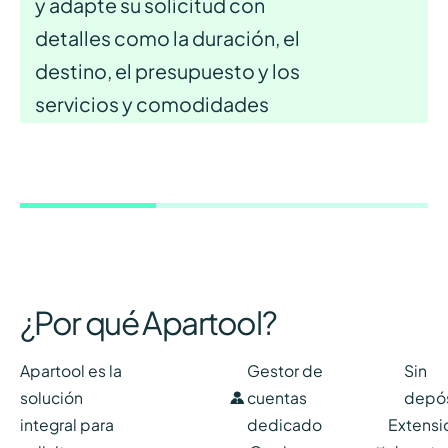
y adapte su solicitud con
detalles como la duración, el
destino, el presupuesto y los
servicios y comodidades
deseados para el apartamento
ideal.
¿Por qué Apartool?
Apartool es la
Gestor de
Sin
solución
cuentas
depós
integral para
dedicado
Extensi