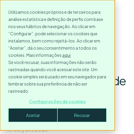
Utilizamos cookies próprios e de terceiros para
análise estatística e definição de perfis com base
nos seus hábitos de navegação. Ao clicar em
“Configurar”, pode selecionar os cookies que
instalamos, bem como rejeitá-los. Ao clicar em
“Aceitar”, dá o seu consentimento a todos os
cookies. Mais informações
aqui
Se você recusar, suas informações não serão
rastreadas quando você acessar este site. Um
As melhores opções de
cookie simples será usado em seu navegador para
lembrar sobre sua preferência de não ser
apartamentos com
rastreado.
serviço em Londres
Configurações de cookies
para profissionais
Aceitar
Recusar
January 23, 2025