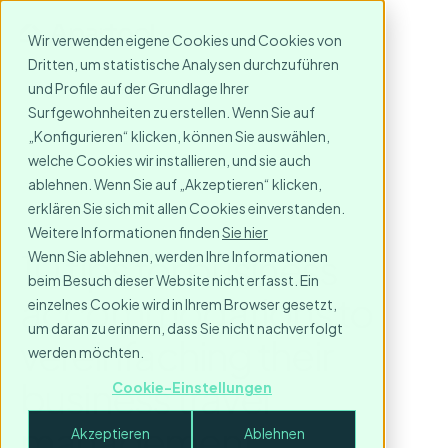
Wir verwenden eigene Cookies und Cookies von
Dritten, um statistische Analysen durchzuführen
und Profile auf der Grundlage Ihrer
Surfgewohnheiten zu erstellen. Wenn Sie auf
„Konfigurieren“ klicken, können Sie auswählen,
welche Cookies wir installieren, und sie auch
ablehnen. Wenn Sie auf „Akzeptieren“ klicken,
erklären Sie sich mit allen Cookies einverstanden.
Weitere Informationen finden
Sie hier
10 tips for business
Wenn Sie ablehnen, werden Ihre Informationen
beim Besuch dieser Website nicht erfasst. Ein
accommodations to
einzelnes Cookie wird in Ihrem Browser gesetzt,
um daran zu erinnern, dass Sie nicht nachverfolgt
vereinfaching their
werden möchten.
business travel
Cookie-Einstellungen
management
Akzeptieren
Ablehnen