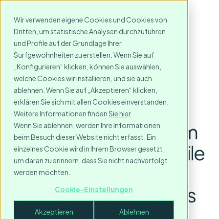
Wir verwenden eigene Cookies und Cookies von
Dritten, um statistische Analysen durchzuführen
und Profile auf der Grundlage Ihrer
Surfgewohnheiten zu erstellen. Wenn Sie auf
„Konfigurieren“ klicken, können Sie auswählen,
welche Cookies wir installieren, und sie auch
ablehnen. Wenn Sie auf „Akzeptieren“ klicken,
erklären Sie sich mit allen Cookies einverstanden.
Weitere Informationen finden
Sie hier
Apartool im Programm
Wenn Sie ablehnen, werden Ihre Informationen
beim Besuch dieser Website nicht erfasst. Ein
Valor Afegit: Die Vorteile
einzelnes Cookie wird in Ihrem Browser gesetzt,
um daran zu erinnern, dass Sie nicht nachverfolgt
von
werden möchten.
Geschäftsapartments
Cookie-Einstellungen
March 17, 2025
Akzeptieren
Ablehnen