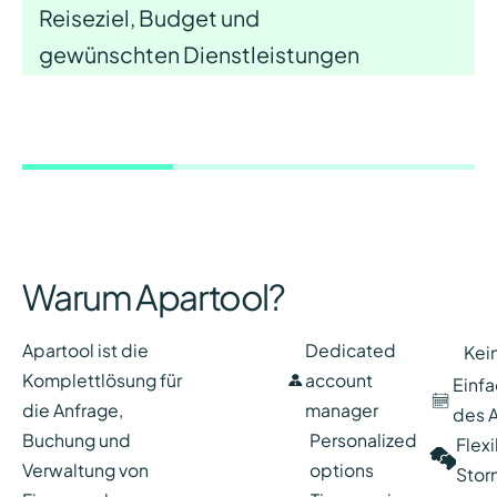
Reiseziel, Budget und
gewünschten Dienstleistungen
und Annehmlichkeiten für das
ideale Apartment an.
Warum Apartool?
Apartool ist die
Dedicated
Kei
Komplettlösung für
account
Einf
die Anfrage,
manager
des A
Buchung und
Personalized
Flex
Verwaltung von
options
Stor