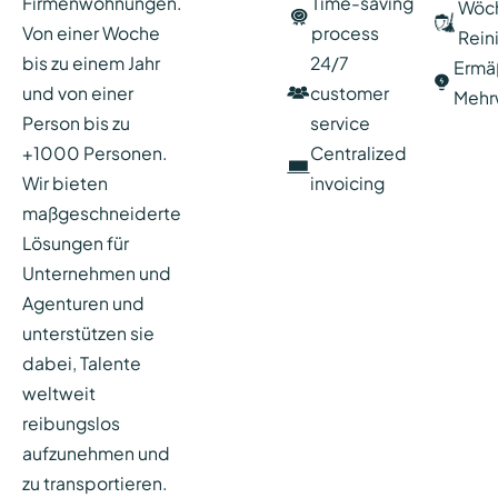
Firmenwohnungen.
Time-saving
Wöch
Von einer Woche
process
Rein
bis zu einem Jahr
24/7
Ermäß
und von einer
customer
Mehr
Person bis zu
service
+1000 Personen.
Centralized
Wir bieten
invoicing
maßgeschneiderte
Lösungen für
Unternehmen und
Agenturen und
unterstützen sie
dabei, Talente
weltweit
reibungslos
aufzunehmen und
zu transportieren.