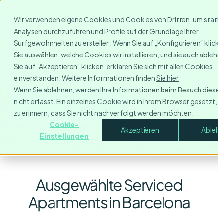
Wir verwenden eigene Cookies und Cookies von Dritten, um stat
Analysen durchzuführen und Profile auf der Grundlage Ihrer
Möbliert Wohnen auf Zeit
Surfgewohnheiten zu erstellen. Wenn Sie auf „Konfigurieren“ kli
Sie auswählen, welche Cookies wir installieren, und sie auch abl
in Barcelona
Sie auf „Akzeptieren“ klicken, erklären Sie sich mit allen Cookies
einverstanden. Weitere Informationen finden
Sie hier
Wenn Sie ablehnen, werden Ihre Informationen beim Besuch dies
nicht erfasst. Ein einzelnes Cookie wird in Ihrem Browser gesetzt
Reservierungsanfrage
zu erinnern, dass Sie nicht nachverfolgt werden möchten.
Cookie-
Akzeptieren
Able
Einstellungen
Ausgewählte Serviced
Apartments in Barcelona