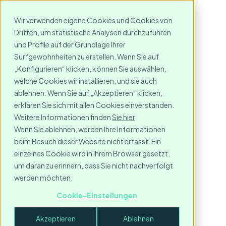
Wir verwenden eigene Cookies und Cookies von
Dritten, um statistische Analysen durchzuführen
und Profile auf der Grundlage Ihrer
Surfgewohnheiten zu erstellen. Wenn Sie auf
„Konfigurieren“ klicken, können Sie auswählen,
welche Cookies wir installieren, und sie auch
ablehnen. Wenn Sie auf „Akzeptieren“ klicken,
erklären Sie sich mit allen Cookies einverstanden.
Weitere Informationen finden
Sie hier
Teambuilding-
Wenn Sie ablehnen, werden Ihre Informationen
beim Besuch dieser Website nicht erfasst. Ein
Aktivitäten in Paris: So
einzelnes Cookie wird in Ihrem Browser gesetzt,
um daran zu erinnern, dass Sie nicht nachverfolgt
stärken Sie Ihren
werden möchten.
Teamgeist
Cookie-Einstellungen
June 23, 2023
Akzeptieren
Ablehnen