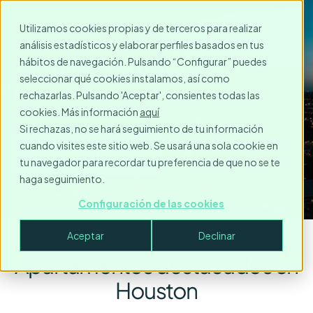
Utilizamos cookies propias y de terceros para realizar
análisis estadísticos y elaborar perfiles basados en tus
Alquiler Temporal en
hábitos de navegación. Pulsando “Configurar” puedes
seleccionar qué cookies instalamos, así como
Houston
rechazarlas. Pulsando 'Aceptar', consientes todas las
cookies. Más información
aquí
Si rechazas, no se hará seguimiento de tu información
cuando visites este sitio web. Se usará una sola cookie en
Solicita tu reserva
tu navegador para recordar tu preferencia de que no se te
haga seguimiento.
Configuración de las cookies
Aceptar
Declinar
Apartamentos destacados en
Houston