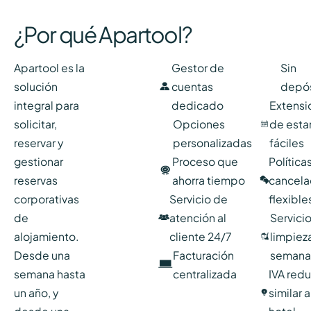
¿Por qué Apartool?
Apartool es la
Gestor de
Sin
solución
cuentas
depós
integral para
dedicado
Extensi
solicitar,
Opciones
de esta
reservar y
personalizadas
fáciles
gestionar
Proceso que
Política
reservas
ahorra tiempo
cancela
corporativas
Servicio de
flexible
de
atención al
Servici
alojamiento.
cliente 24/7
limpiez
Desde una
Facturación
semana
semana hasta
centralizada
IVA red
un año, y
similar 