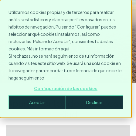
Utilizamos cookies propias y de terceros para realizar
análisis estadísticos y elaborar perfiles basados en tus
Alquiler temporal en Riad
hábitos de navegación. Pulsando “Configurar” puedes
seleccionar qué cookies instalamos, así como
rechazarlas. Pulsando 'Aceptar', consientes todas las
cookies. Más información
aquí
Solicita tu reserva
Si rechazas, no se hará seguimiento de tu información
cuando visites este sitio web. Se usará una sola cookie en
tu navegador para recordar tu preferencia de que no se te
haga seguimiento.
Configuración de las cookies
Apartamentos destacados en
Aceptar
Declinar
Riad