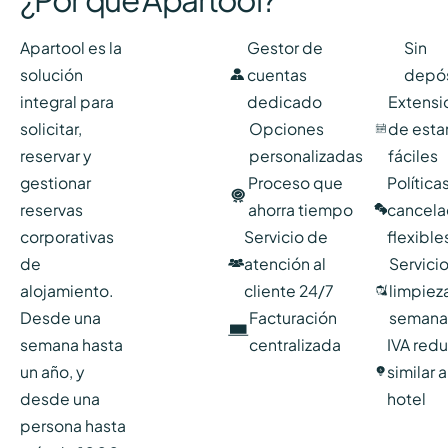
Apartool es la
Gestor de
Sin
solución
cuentas
depós
integral para
dedicado
Extensi
solicitar,
Opciones
de esta
reservar y
personalizadas
fáciles
gestionar
Proceso que
Política
reservas
ahorra tiempo
cancela
corporativas
Servicio de
flexible
de
atención al
Servici
alojamiento.
cliente 24/7
limpiez
Desde una
Facturación
semana
semana hasta
centralizada
IVA red
un año, y
similar 
desde una
hotel
persona hasta