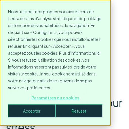
Nous utilisons nos propres cookies et ceux de
tiers à des fins d'analyse statistique et de profilage
en fonction de vos habitudes de navigation. En
cliquant sur « Configurer », vous pouvez
sélectionner les cookies que nous installons et les
refuser. En cliquant sur « Accepter », vous
acceptez tous les cookies. Plus d'informations
ici
Si vous refusez l'utilisation des cookies, vos
informations ne seront pas suivies lors de votre
Gestion de
visite sur ce site. Un seul cookie sera utilisé dans
votre navigateur afin de se souvenir de ne pas
l'hébergement de
suivre vos préférences.
groupe : stratégies pour
Paramètres du cookies
un processus sans
Accepter
Refuser
stress