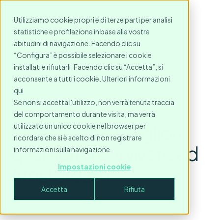
Utilizziamo cookie propri e di terze parti per analisi
statistiche e profilazione in base alle vostre
abitudini di navigazione. Facendo clic su
“Configura” è possibile selezionare i cookie
installati e rifiutarli. Facendo clic su “Accetta”, si
acconsente a tutti i cookie. Ulteriori informazioni
qui
Se non si accetta l'utilizzo, non verrà tenuta traccia
del comportamento durante visita, ma verrà
Questi sono i migliori
utilizzato un unico cookie nel browser per
ricordare che si è scelto di non registrare
quartieri in cui vivere ad
informazioni sulla navigazione.
Amsterdam
Impostazioni cookie
Accetta
Rifiuta
February 10, 2023
3
minute read