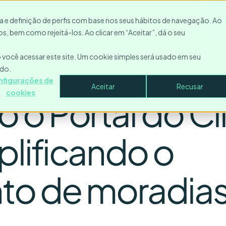
Recursos
Entre em contato
Empresa
Entrar
P
ica e definição de perfis com base nos seus hábitos de navegação. Ao
s, bem como rejeitá-los. Ao clicar em “Aceitar”, dá o seu
você acessar este site. Um cookie simples será usado em seu
ado.
nfigurações de
Aceitar
Recusar
cookies
 o Portal do Cl
plificando o
to de moradia