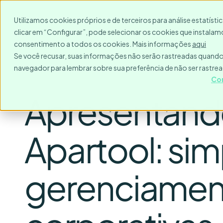
Para quem?
Destinos
Utilizamos cookies próprios e de terceiros para análise estatíst
clicar em “Configurar”, pode selecionar os cookies que instalamo
consentimento a todos os cookies. Mais informações
aqui
Se você recusar, suas informações não serão rastreadas quando 
navegador para lembrar sobre sua preferência de não ser rastre
Co
Apresentando
Apartool: sim
gerenciamen