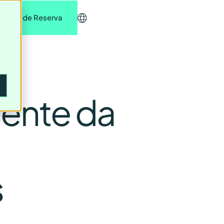
edido de Reserva
iente da
s