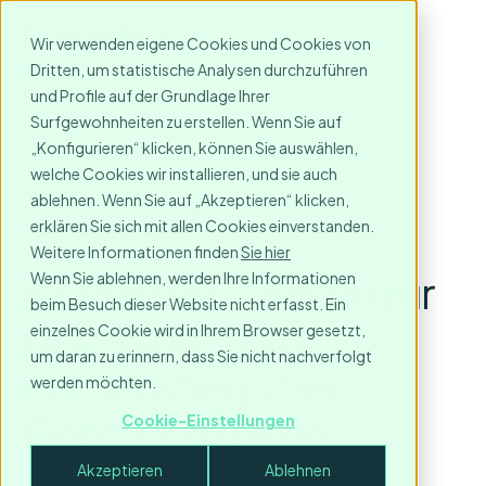
Wir verwenden eigene Cookies und Cookies von
Dritten, um statistische Analysen durchzuführen
und Profile auf der Grundlage Ihrer
Surfgewohnheiten zu erstellen. Wenn Sie auf
„Konfigurieren“ klicken, können Sie auswählen,
welche Cookies wir installieren, und sie auch
ablehnen. Wenn Sie auf „Akzeptieren“ klicken,
erklären Sie sich mit allen Cookies einverstanden.
Weitere Informationen finden
Sie hier
5 effektive Taktiken zur
Wenn Sie ablehnen, werden Ihre Informationen
beim Besuch dieser Website nicht erfasst. Ein
Überwindung des
einzelnes Cookie wird in Ihrem Browser gesetzt,
um daran zu erinnern, dass Sie nicht nachverfolgt
Preisanstiegs bei
werden möchten.
Geschäftsreisen
Cookie-Einstellungen
May 16, 2023
Akzeptieren
Ablehnen