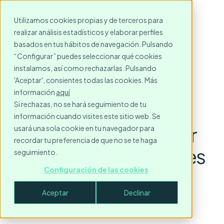
Utilizamos cookies propias y de terceros para
realizar análisis estadísticos y elaborar perfiles
basados en tus hábitos de navegación. Pulsando
“Configurar” puedes seleccionar qué cookies
instalamos, así como rechazarlas. Pulsando
'Aceptar', consientes todas las cookies. Más
información
aquí
Si rechazas, no se hará seguimiento de tu
información cuando visites este sitio web. Se
Consejos para reducir
usará una sola cookie en tu navegador para
recordar tu preferencia de que no se te haga
los precios de los viajes
seguimiento.
de negocios
Configuración de las cookies
Aceptar
Declinar
May 16, 2023
3
minute read