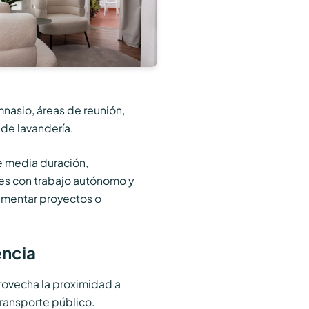
mnasio, áreas de reunión,
 de lavandería.
 media duración,
es con trabajo autónomo y
ementar proyectos o
encia
rovecha la proximidad a
transporte público.