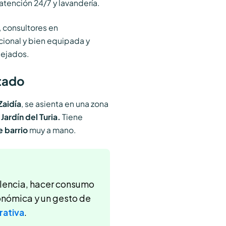
 atención 24/7 y lavandería.
, consultores en
ional y bien equipada y
ejados.
tado
Zaidía
, se asienta en una zona
l
Jardín del Turia.
Tiene
e barrio
muy a mano.
alencia, hacer consumo
conómica y un gesto de
rativa
.