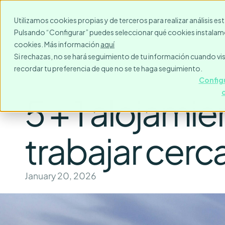
¿Para quién?
Destinos
Utilizamos cookies propias y de terceros para realizar análisis e
Pulsando “Configurar” puedes seleccionar qué cookies instalamo
cookies. Más información
aquí
Si rechazas, no se hará seguimiento de tu información cuando vis
recordar tu preferencia de que no se te haga seguimiento.
Configu
5 + 1 alojami
trabajar cerca
January 20, 2026