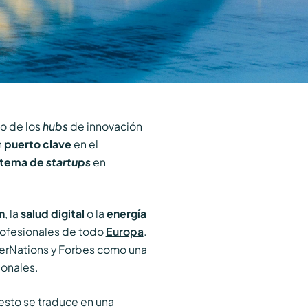
no de los
hubs
de innovación
n
puerto clave
en el
stema de
startups
en
n
, la
salud digital
o la
energía
rofesionales de todo
Europa
.
terNations y Forbes como una
ionales.
 esto se traduce en una