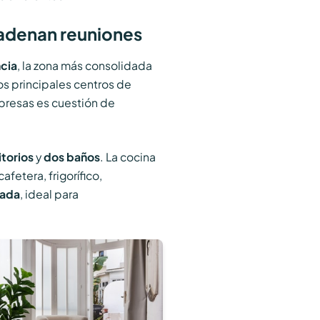
cadenan reuniones
cia
, la zona más consolidada
os principales centros de
presas es cuestión de
torios
y
dos baños
. La cocina
etera, frigorífico,
cada
, ideal para