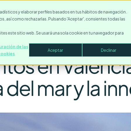
Recursos
Contacto
Empresa
Acceder
Solic
stadísticos y elaborar perfiles basados en tus hábitos de navegación.
s, así como rechazarlas. Pulsando 'Aceptar', consientes todas las
ites este sitio web. Se usará una sola cookie en tu navegador para
ración de las
Aceptar
Declinar
cookies
entos en Valenci
 del mar y la i