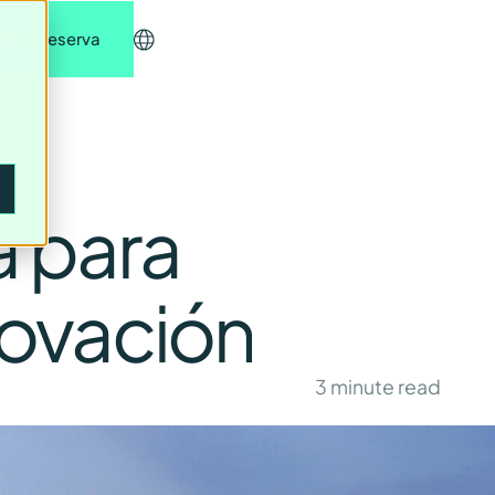
ita tu reserva
a para
nnovación
3
minute read