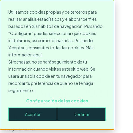
Utilizamos cookies propias y de terceros para
realizar análisis estadísticos y elaborar perfiles
basados en tus hábitos de navegación. Pulsando
“Configurar” puedes seleccionar qué cookies
instalamos, así como rechazarlas. Pulsando
'Aceptar', consientes todas las cookies. Más
información
aquí
Si rechazas, no se hará seguimiento de tu
información cuando visites este sitio web. Se
Alojamiento para la
usará una sola cookie en tu navegador para
recordar tu preferencia de que no se te haga
Copa América 2024:
seguimiento.
encuentra tu estancia
Configuración de las cookies
ideal
Aceptar
Declinar
July 7, 2023