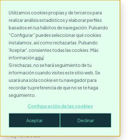
Utilizamos cookies propias y de terceros para
realizar análisis estadísticos y elaborar perfiles
basados en tus hábitos de navegación. Pulsando
“Configurar” puedes seleccionar qué cookies
instalamos, así como rechazarlas. Pulsando
'Aceptar', consientes todas las cookies. Más
información
aquí
Si rechazas, no se hará seguimiento de tu
información cuando visites este sitio web. Se
Digitalización de la
usará una sola cookie en tu navegador para
recordar tu preferencia de que no se te haga
vivienda corporativa:
seguimiento.
pasado, presente y
Configuración de las cookies
futuro
Aceptar
Declinar
May 18, 2022