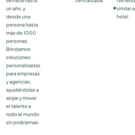
semana hasta
centralizada
IVA red
un año, y
similar 
desde una
hotel
persona hasta
más de 1000
personas.
Brindamos
soluciones
personalizadas
para empresas
y agencias,
ayudándolas a
alojar y mover
el talento a
todo el mundo
sin problemas.