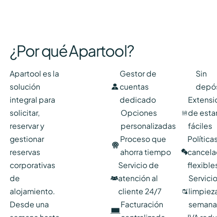
¿Por qué Apartool?
Apartool es la
Gestor de
Sin
solución
cuentas
depós
integral para
dedicado
Extensi
solicitar,
Opciones
de esta
reservar y
personalizadas
fáciles
gestionar
Proceso que
Política
reservas
ahorra tiempo
cancela
corporativas
Servicio de
flexible
de
atención al
Servici
alojamiento.
cliente 24/7
limpiez
Desde una
Facturación
semana