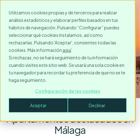
Utilizamos cookies propias y de terceros para realizar
análisis estadísticos y elaborar perfiles basados en tus
Alquiler Temporal en
hábitos de navegación. Pulsando “Configurar” puedes
seleccionar qué cookies instalamos, así como
Málaga
rechazarlas. Pulsando 'Aceptar', consientes todas las
cookies. Más información
aquí
Si rechazas, no se hará seguimiento de tu información
cuando visites este sitio web. Se usará una sola cookie en
Solicita tu reserva
tu navegador para recordar tu preferencia de que no se te
haga seguimiento.
Configuración de las cookies
Aceptar
Declinar
Apartamentos destacados en
Málaga