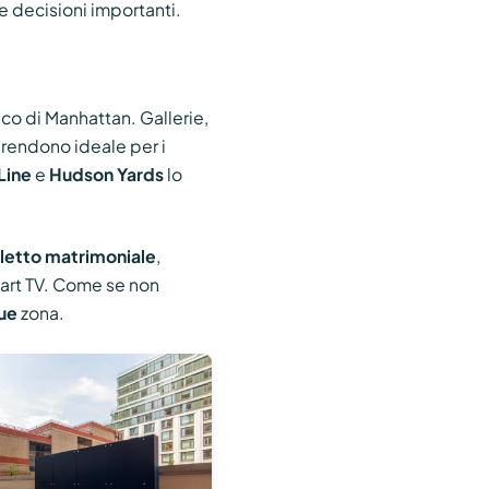
 decisioni importanti.
tico di Manhattan. Gallerie,
o rendono ideale per i
Line
e
Hudson Yards
lo
.
letto matrimoniale
,
art TV. Come se non
ue
zona.