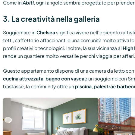
Come in
Abiti
, ogni angolo sembra progettato per prendere
3. La creatività nella galleria
Soggiornare in
Chelsea
significa vivere nell'epicentro artis
tetti, caffetterie affascinanti e una comunità molto attiva l
profili creativi o tecnologici. Inoltre, la sua vicinanza al
High 
rende un quartiere molto versatile per chi viaggia per affari
Questo appartamento dispone di una camera da letto con
cucina attrezzata
,
bagno con vasca
e un soggiorno con Sm
bastasse, la community offre un
piscina
,
palestra
e
barbec