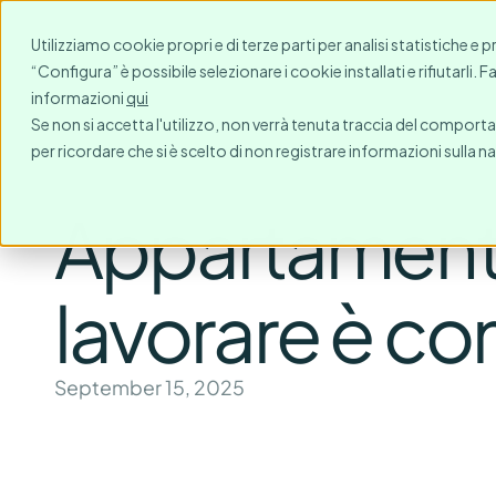
Per chi?
Destinazioni
Utilizziamo cookie propri e di terze parti per analisi statistiche e 
“Configura” è possibile selezionare i cookie installati e rifiutarli. 
informazioni
qui
Se non si accetta l'utilizzo, non verrà tenuta traccia del comport
per ricordare che si è scelto di non registrare informazioni sulla n
Appartamenti
lavorare è com
September 15, 2025