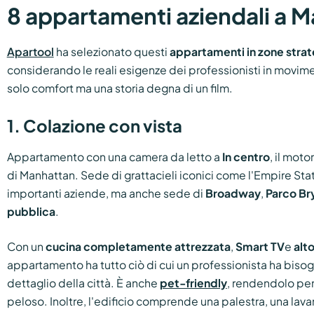
8 appartamenti aziendali a 
Apartool
ha selezionato questi
appartamenti in zone strat
considerando le reali esigenze dei professionisti in movi
solo comfort ma una storia degna di un film.
1. Colazione con vista
Appartamento con una camera da letto a
In centro
, il mot
di Manhattan. Sede di grattacieli iconici come l'Empire State 
importanti aziende, ma anche sede di
Broadway
,
Parco Br
pubblica
.
Con un
cucina completamente attrezzata
,
Smart TV
e
alt
appartamento ha tutto ciò di cui un professionista ha biso
dettaglio della città. È anche
pet-friendly
, rendendolo per
peloso. Inoltre, l'edificio comprende una palestra, una lavan