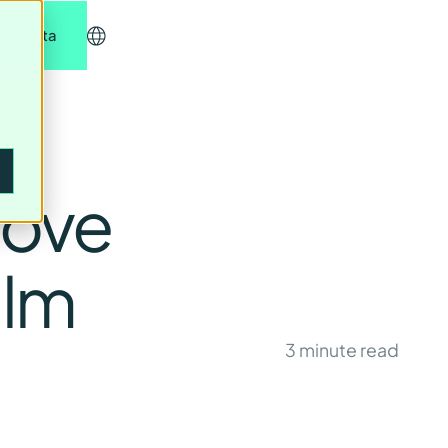
richiesta
dove
ilm
3
minute read