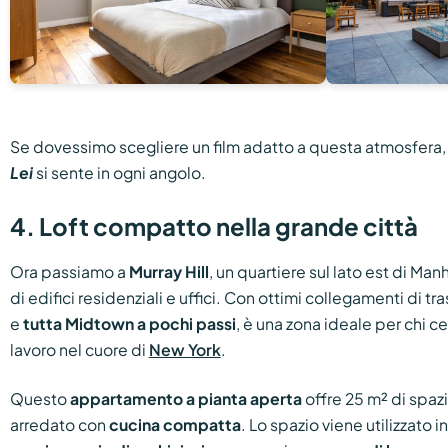
Se dovessimo scegliere un film adatto a questa atmosfera, 
Lei
si sente in ogni angolo.
4. Loft compatto nella grande città
Ora passiamo a
Murray Hill
, un quartiere sul lato est di Ma
di edifici residenziali e uffici. Con ottimi collegamenti di tras
e
tutta Midtown a pochi passi
, è una zona ideale per chi c
lavoro nel cuore di
New York
.
Questo
appartamento a pianta aperta
offre 25 m² di spaz
arredato con
cucina compatta
. Lo spazio viene utilizzato 