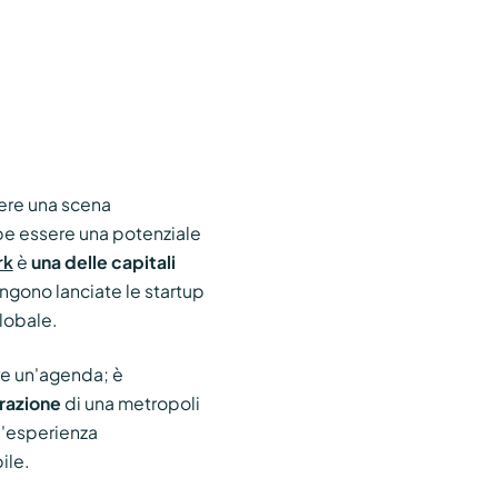
dere una scena
be essere una potenziale
rk
è
una delle capitali
ngono lanciate le startup
lobale.
ire un'agenda; è
irazione
di una metropoli
l'esperienza
ile.