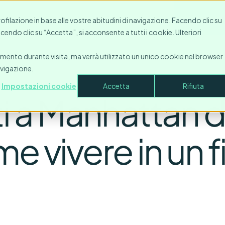
Risorse
Contatto
Azienda
Accesso
Fare una 
profilazione in base alle vostre abitudini di navigazione. Facendo clic su
Facendo clic su “Accetta”, si acconsente a tutti i cookie. Ulteriori
amento durante visita, ma verrà utilizzato un unico cookie nel browser
avigazione.
Impostazioni cookie
Accetta
Rifiuta
 a Manhattan 
e vivere in un f