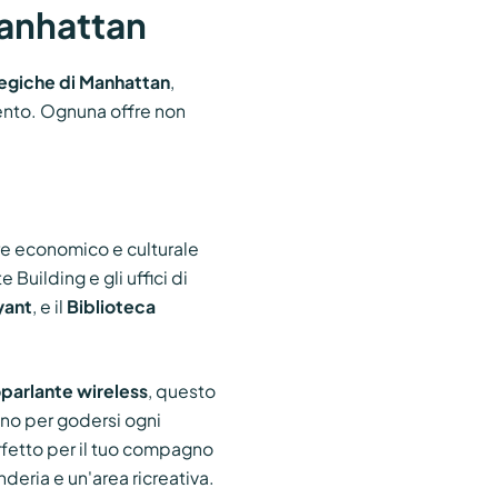
Manhattan
egiche di Manhattan
,
mento. Ognuna offre non
ore economico e culturale
Building e gli uffici di
yant
, e il
Biblioteca
oparlante wireless
, questo
gno per godersi ogni
fetto per il tuo compagno
deria e un'area ricreativa.