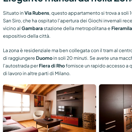
Situato in
Via Rubens
, questo appartamento si trova a soli 1
San Siro, che ha ospitato l'apertura dei Giochi invernali re
vicino al
Gambara
stazione della metropolitana e
Fieramil
espositivo della città.
La zona è residenziale ma ben collegata con il tram al centr
di raggiungere
Duomo
in soli 20 minuti. Se avete una mac
l'autostrada per
Fiera di Rho
fornisce un rapido accesso a q
di lavoro in altre parti di Milano.