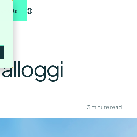
richiesta
 alloggi
3
minute read