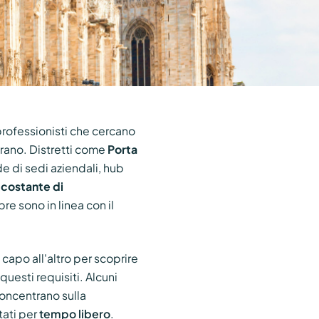
professionisti che cercano
trano. Distretti come
Porta
 di sedi aziendali, hub
costante di
re sono in linea con il
 capo all'altro per scoprire
uesti requisiti. Alcuni
 concentrano sulla
tati per
tempo libero
.