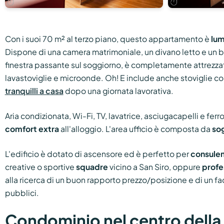
Con i suoi 70 m² al terzo piano, questo appartamento è
lum
Dispone di una camera matrimoniale, un divano letto e un b
finestra passante sul soggiorno, è completamente attrezzata
lavastoviglie e microonde. Oh! E include anche stoviglie co
tranquilli a casa
dopo una giornata lavorativa.
Aria condizionata, Wi-Fi, TV, lavatrice, asciugacapelli e ferr
comfort extra
all'alloggio. L'area ufficio è composta da
sog
L'edificio è dotato di ascensore ed è perfetto per
consulen
creative o sportive
squadre
vicino a San Siro, oppure
profe
alla ricerca di un buon rapporto prezzo/posizione e di un fac
pubblici.
Condominio nel centro della 