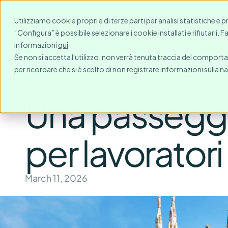
Per chi?
Destinazioni
Utilizziamo cookie propri e di terze parti per analisi statistiche e 
“Configura” è possibile selezionare i cookie installati e rifiutarli. 
informazioni
qui
Se non si accetta l'utilizzo, non verrà tenuta traccia del comport
per ricordare che si è scelto di non registrare informazioni sulla n
Una passeggiat
per lavoratori
March 11, 2026