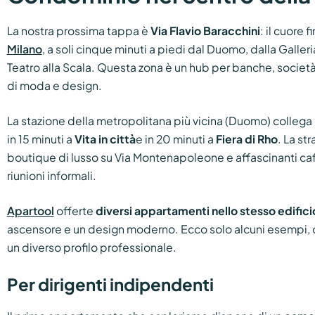
La nostra prossima tappa è
Via Flavio Baracchini
: il cuore f
Milano
, a soli cinque minuti a piedi dal Duomo, dalla Galleri
Teatro alla Scala. Questa zona è un hub per banche, societ
di moda e design.
La stazione della metropolitana più vicina (Duomo) collega 
in 15 minuti a
Vita in città
e in 20 minuti a
Fiera di Rho
. La st
boutique di lusso su Via Montenapoleone e affascinanti caff
riunioni informali.
Apartool
offerte
diversi appartamenti nello stesso edifici
ascensore e un design moderno. Ecco solo alcuni esempi, 
un diverso profilo professionale.
Per dirigenti indipendenti