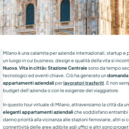
Milano è una calamita per aziende internazionali, startup e 
un luogo in cui business, design e qualità della vita si incon
Nuova
,
Vita in città
e
Stazione Centrale
sono da tempo sede
tecnologici ed eventi chiave. Ciò ha generato un
domanda 
appartamenti aziendali
per
lavoratori trasferiti
. E non semp
budget dell'azienda o con le esigenze del viaggiatore.
In questo tour virtuale di Milano, attraversiamo la città da un
eleganti appartamenti aziendali
che soddisfano entrambi q
danno priorità alla vicinanza alle stazioni ferroviarie, altri si
connettività delle aree adibite agli uffici e altri sono proget