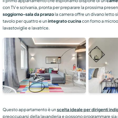
Il primo appartamento che esploriamo dispone di un
camer
con TV e scrivania, pronta per preparare la prossima presen
soggiorno-sala da pranzo
la camera offre un divano letto si
tavolo per quattro e un
integrato
cucina
con forno a microon
lavastoviglie e lavatrice.
Questo appartamento è un
scelta ideale per dirigenti ind
preoccuparsi della lavanderia e possono programmare sia riu