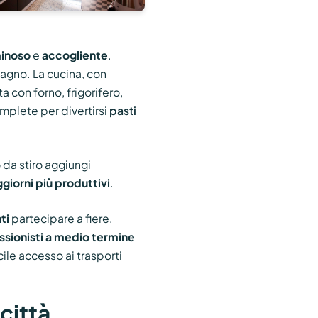
inoso
e
accogliente
.
agno. La cucina, con
 con forno, frigorifero,
mplete per divertirsi
pasti
o da stiro aggiungi
giorni più produttivi
.
ti
partecipare a fiere,
ssionisti a medio termine
ile accesso ai trasporti
città