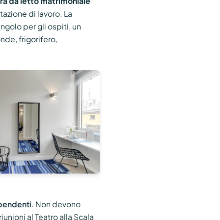
a da letto matrimoniale
tazione di lavoro. La
ngolo per gli ospiti, un
de, frigorifero,
ipendenti
. Non devono
nioni al Teatro alla Scala