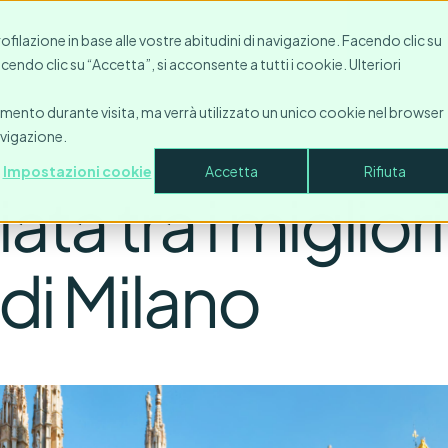
Risorse
Contatto
Azienda
Accesso
Fare una 
profilazione in base alle vostre abitudini di navigazione. Facendo clic su
Facendo clic su “Accetta”, si acconsente a tutti i cookie. Ulteriori
amento durante visita, ma verrà utilizzato un unico cookie nel browser
avigazione.
Impostazioni cookie
Accetta
Rifiuta
a tra i migliori
 di Milano