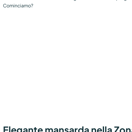
Cominciamo?
Elegante mansarda nella Zon