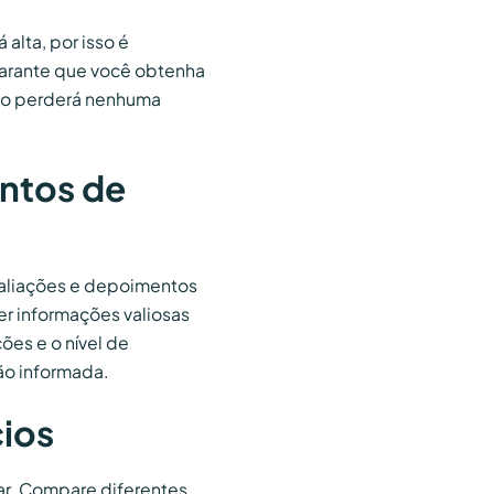
lta, por isso é
 garante que você obtenha
ão perderá nenhuma
entos de
avaliações e depoimentos
r informações valiosas
ões e o nível de
ão informada.
ios
r. Compare diferentes