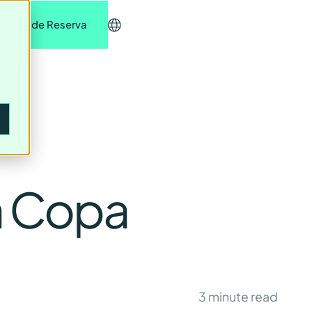
edido de Reserva
a Copa
3
minute read