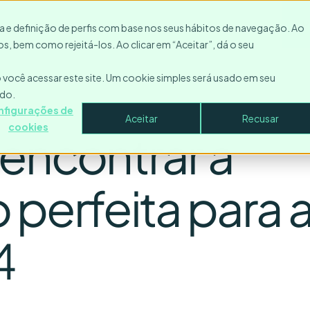
Recursos
Entre em contato
Empresa
Entrar
P
ica e definição de perfis com base nos seus hábitos de navegação. Ao
s, bem como rejeitá-los. Ao clicar em “Aceitar”, dá o seu
você acessar este site. Um cookie simples será usado em seu
ado.
nfigurações de
Aceitar
Recusar
cookies
 encontrar a
perfeita para 
4