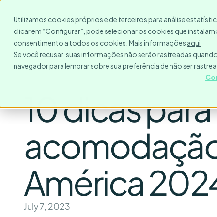
Para quem?
Destinos
Utilizamos cookies próprios e de terceiros para análise estatíst
clicar em “Configurar”, pode selecionar os cookies que instalamo
consentimento a todos os cookies. Mais informações
aqui
Se você recusar, suas informações não serão rastreadas quando 
navegador para lembrar sobre sua preferência de não ser rastre
Co
10 dicas para
acomodação 
América 202
July 7, 2023