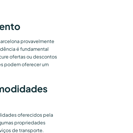
vento
Barcelona provavelmente
edência é fundamental
ocure ofertas ou descontos
eles podem oferecer um
comodidades
didades oferecidos pela
Algumas propriedades
viços de transporte.