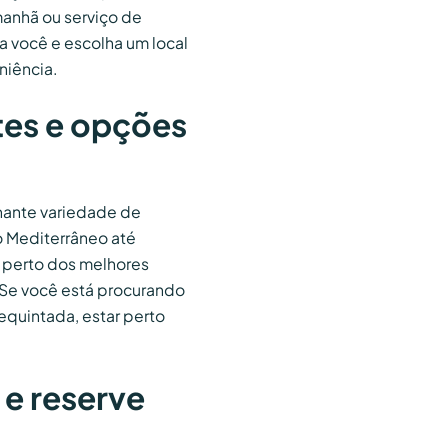
manhã ou serviço de
a você e escolha um local
niência.
tes e opções
nante variedade de
o Mediterrâneo até
 perto dos melhores
. Se você está procurando
equintada, estar perto
 e reserve