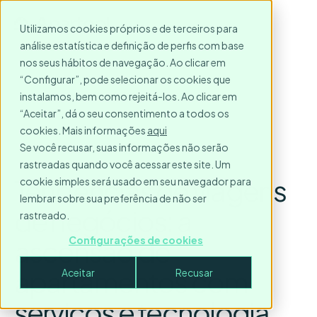
Utilizamos cookies próprios e de terceiros para
análise estatística e definição de perfis com base
nos seus hábitos de navegação. Ao clicar em
“Configurar”, pode selecionar os cookies que
instalamos, bem como rejeitá-los. Ao clicar em
“Aceitar”, dá o seu consentimento a todos os
cookies. Mais informações
aqui
Se você recusar, suas informações não serão
rastreadas quando você acessar este site. Um
Tendências de viagens
cookie simples será usado em seu navegador para
lembrar sobre sua preferência de não ser
de negócios: a
rastreado.
ascensão de
Configurações de cookies
apartamentos com
Aceitar
Recusar
serviços e tecnologia