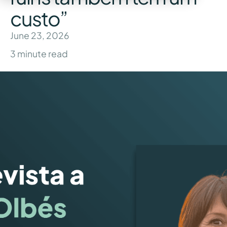
custo”
June 23, 2026
3
minute read