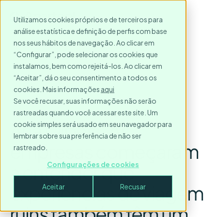
Utilizamos cookies próprios e de terceiros para
análise estatística e definição de perfis com base
nos seus hábitos de navegação. Ao clicar em
“Configurar”, pode selecionar os cookies que
instalamos, bem como rejeitá-los. Ao clicar em
“Aceitar”, dá o seu consentimento a todos os
cookies. Mais informações
aqui
Se você recusar, suas informações não serão
rastreadas quando você acessar este site. Um
Ana Olbés: “As
cookie simples será usado em seu navegador para
lembrar sobre sua preferência de não ser
empresas começaram
rastreado.
a entender que
Configurações de cookies
experiências de viagem
Aceitar
Recusar
ruins também têm um