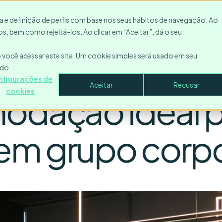
Recursos
Entre em contato
Empresa
Entrar
P
ica e definição de perfis com base nos seus hábitos de navegação. Ao
s, bem como rejeitá-los. Ao clicar em “Aceitar”, dá o seu
você acessar este site. Um cookie simples será usado em seu
ado.
nfigurações de
Aceitar
Recusar
cookies
modação ideal 
em grupo corpo