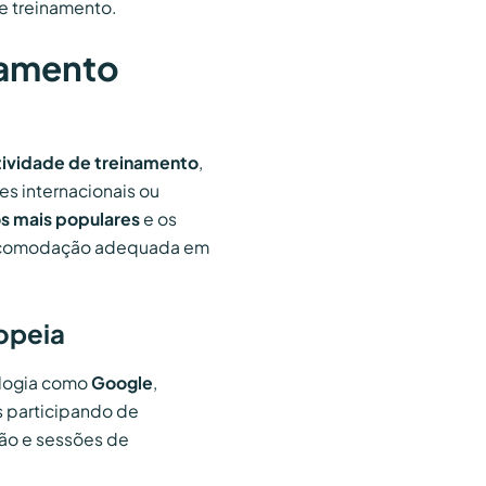
e treinamento.
inamento
atividade de treinamento
,
es internacionais ou
s mais populares
e os
a acomodação adequada em
ropeia
ologia como
Google
,
s participando de
ão e sessões de