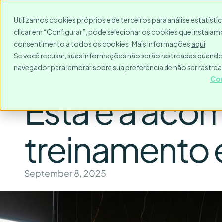
Para quem?
Destinos
Utilizamos cookies próprios e de terceiros para análise estatíst
clicar em “Configurar”, pode selecionar os cookies que instalamo
consentimento a todos os cookies. Mais informações
aqui
Se você recusar, suas informações não serão rastreadas quando 
navegador para lembrar sobre sua preferência de não ser rastre
Co
Esta é a aco
treinamento 
September 8, 2025