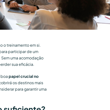
 o treinamento em si.
para participar de um
. Sem uma acomodação
rder sua eficácia.
o boa
papel crucial no
obrirá os destinos mais
siderar para garantir uma
suficiente?