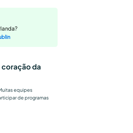
rlanda?
blin
o coração da
 Muitas equipes
articipar de programas