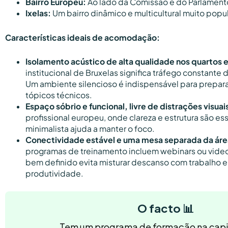
Bairro Europeu:
Ao lado da Comissão e do Parlament
Ixelas:
Um bairro dinâmico e multicultural muito popula
Características ideais de acomodação:
Isolamento acústico de alta qualidade nos quartos 
institucional de Bruxelas significa tráfego constante 
Um ambiente silencioso é indispensável para prepar
tópicos técnicos.
Espaço sóbrio e funcional, livre de distrações visuai
profissional europeu, onde clareza e estrutura são es
minimalista ajuda a manter o foco.
Conectividade estável e uma mesa separada da ár
programas de treinamento incluem webinars ou vi
bem definido evita misturar descanso com trabalho 
produtividade.
O facto 📊
Tem um programa de formação na capi