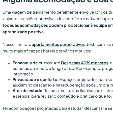
Uma viagem de treinamento geralmente envolve longos di
viajantes, sessões intensivas de conteúdo e networking c
todas as acomodações podem proporcionar à equipe um
aprendizado positiva
.
Nesse sentido,
apartamentos corporativos
destacam-se c
muito mais eficaz aos hotéis por vários motivos:
Economia de custos
: Até
Despesas 40% menores
, 
estadias de médio a longo prazo. Por exemplo, prog
integração.
Privacidade e conforto
: Espaços projetados para se 
ajudam no descanso e na recuperação após um dia in
Área de estudo
: Ter uma mesa, boa iluminação e inte
essencial para revisar o conteúdo e praticar o que fo
Ter acomodações projetadas para estudar, descansar e se 