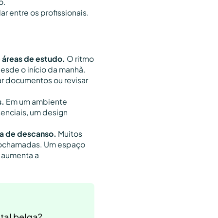
o.
r entre os profissionais.
e áreas de estudo.
O ritmo
desde o início da manhã.
ar documentos ou revisar
s.
Em um ambiente
senciais, um design
ea de descanso.
Muitos
deochamadas. Um espaço
e aumenta a
tal belga?