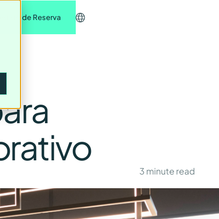
edido de Reserva
para
rativo
3
minute read