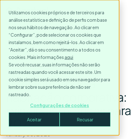
Utilizamos cookies próprios e de terceiros para
análise estatística e definição de perfis com base
nos seus hábitos de navegação. Ao clicar em
“Configurar”, pode selecionar os cookies que
instalamos, bem como rejeitá-los. Ao clicar em
“Aceitar”, dá o seu consentimento a todos os
cookies. Mais informações
aqui
Se você recusar, suas informações não serão
rastreadas quando você acessar este site. Um
Transformando a
cookie simples será usado em seu navegador para
lembrar sobre sua preferência de não ser
habitação corporativa:
rastreado.
principais métricas para
Configurações de cookies
2024
Aceitar
Recusar
January 30, 2025