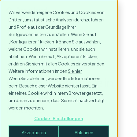
Wir verwenden eigene Cookies und Cookies von
Dritten, um statistische Analysen durchzuführen
und Profile auf der Grundlage Ihrer
Surfgewohnheiten zu erstellen. Wenn Sie auf
„Konfigurieren“ klicken, können Sie auswählen,
welche Cookies wir installieren, und sie auch
ablehnen. Wenn Sie auf „Akzeptieren“ klicken,
erklären Sie sich mit allen Cookies einverstanden.
Weitere Informationen finden
Sie hier
Firmenunterkünfte in
Wenn Sie ablehnen, werden Ihre Informationen
beim Besuch dieser Website nicht erfasst. Ein
London für jedes
einzelnes Cookie wird in Ihrem Browser gesetzt,
um daran zu erinnern, dass Sie nicht nachverfolgt
Budget
werden möchten.
April 10, 2026
Cookie-Einstellungen
3
minute read
Akzeptieren
Ablehnen