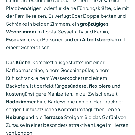
ist für professionelle Duos konzipiert, die zusätzlichen
Platz benötigen, oder für kleine Führungskräfte, die mit
der Familie reisen. Es verfügt über Doppelbetten und
Schränke in beiden Zimmern, ein
großzügiges
Wohnzimmer
mit Sofa, Sesseln, TV und Kamin,
Essecke
für vier Personen und ein
Arbeitsbereich
mit
einem Schreibtisch.
Das
Küche
, komplett ausgestattet mit einer
Kaffeemaschine, einem Geschirrspüler, einem
Kühlschrank, einem Wasserkocher und einem
Backofen, ist perfekt für
gesündere, flexiblere und
kostengünstigere Mahlzeiten
. In der Zwischenzeit
Badezimmer
Eine Badewanne und ein Haartrockner
sorgen für zusätzlichen Komfort im täglichen Leben.
Heizung
und die
Terrasse
Steigern Sie das Gefühl von
Zuhause in einer besonders attraktiven Lage im Herzen
von London.