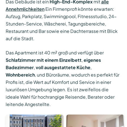
Das Gebäude ist ein
High-End-Komplex
mit
alle
Annehmlichkeiten
Ein Firmenprofi könnte erwarten:
Aufzug, Parkplatz, Swimmingpool, Fitnessstudio, 24-
Stunden-Service, Wäscherei, Tagungsbereiche,
Restaurant und Bar sowie eine Dachterrasse mit Blick
auf die Stadt.
Das Apartment ist 40 m² groß und verfügt über
Schlafzimmer mit einem Einzelbett
,
eigenes
Badezimmer
,
voll ausgestattete Küche
,
Wohnbereich
, und Büroräume, wodurch es perfekt für
Profis ist, die Wert auf Komfort und Service in einer
luxuriösen Umgebung legen. Es ist zweifellos die
ideale Wahl für hochrangige Reisende, Berater oder
leitende Angestellte.