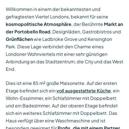
Willkommen in einem der bekanntesten und
gefragtesten Viertel Londons, bekannt für seine
kosmopolitische Atmosphäre
, der Berühmte
Markt an
der Portobello Road
, Designläden, Gastrobistros und
Grünflächen
wie Ladbroke Grove und Kensington
Park. Diese Lage verbindet den Charme eines
Londoner Wohnviertels mit einer sehr günstigen
Anbindung an das Stadtzentrum, die City und das West
End.
Dies ist eine 85 m² große Maisonette. Auf der ersten
Etage befindet sich ein
voll ausgestattete Küche
, ein
Wohn-Esszimmer, ein Schlafzimmer mit Doppelbett
und ein Badezimmer. Auf der oberen Etage befindet
sich ein weiteres Schlafzimmer mit Doppelbett. Das
Haus verfügt über eine Waschmaschine und ist
besonders geeignet für
Profis, die mit einem Partner