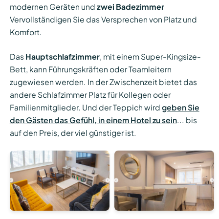
modernen Geräten und
zwei Badezimmer
Vervollständigen Sie das Versprechen von Platz und
Komfort.
Das
Hauptschlafzimmer
, mit einem Super-Kingsize-
Bett, kann Führungskräften oder Teamleitern
zugewiesen werden. In der Zwischenzeit bietet das
andere Schlafzimmer Platz für Kollegen oder
Familienmitglieder. Und der Teppich wird
geben Sie
den Gästen das Gefühl, in einem Hotel zu sein
... bis
auf den Preis, der viel günstiger ist.