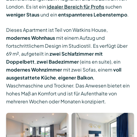
London. Es ist ein
idealer Bereich für Profis
suchen
weniger Staus
und ein
entspannteres Lebenstempo
.
Dieses Apartment ist Teil von Watkins House,
modernes Wohnhaus
mit einem Aufzug und
fortschrittlichem Design im Studiostil. Es verfügt über
69 m², aufgeteilt in
zwei Schlafzimmer mit
Doppelbett
,
zwei Badezimmer
(eins en suite), ein
modernes Wohnzimmer
mit zwei Sofas, einem
voll
ausgestattete Küche
,
eigener Balkon
,
Waschmaschine und Trockner. Das Anwesen bietet ein
hohes Maß an Komfort und ist für Aufenthalte von
mehreren Wochen oder Monaten konzipiert.