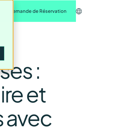
r
Demande de Réservation
ses :
re et
s avec