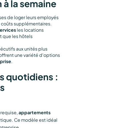
n à la semaine
ses de loger leurs employés
e coûts supplémentaires.
ervices
les locations
t que les hôtels
cutifs aux unités plus
offrent une variété d'options
prise
.
 quotidiens :
es
 requise,
appartements
ratique. Ce modèle est idéal
ntreprise.