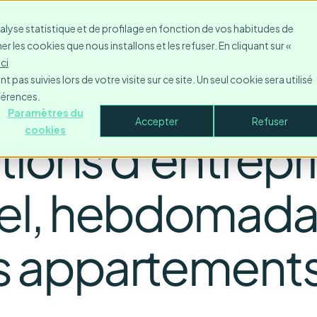
Ressources
Contacter
Entreprise
Se connecte
nalyse statistique et de profilage en fonction de vos habitudes de
r les cookies que nous installons et les refuser. En cliquant sur «
ici
 pas suivies lors de votre visite sur ce site. Un seul cookie sera utilisé
férences.
Paramètres du
Accepter
Refuser
cookies
tions d'entrepri
l, hebdomadai
s appartement