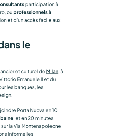
onsultants
participation à
ro, ou
professionnels à
ion et d'un accès facile aux
ans le
nancier et culturel de
Milan
, à
ittorio Emanuele II et du
our les banques, les
esign.
joindre Porta Nuova en 10
rbaine
, et en 20 minutes
e sur la Via Montenapoleone
ons informelles.