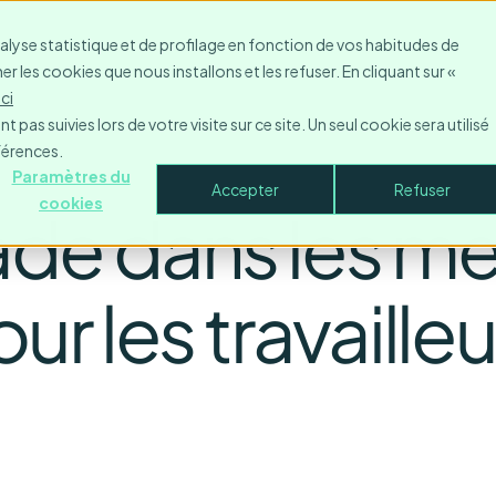
Ressources
Contacter
Entreprise
Se connecte
nalyse statistique et de profilage en fonction de vos habitudes de
r les cookies que nous installons et les refuser. En cliquant sur «
ici
 pas suivies lors de votre visite sur ce site. Un seul cookie sera utilisé
férences.
Paramètres du
Accepter
Refuser
cookies
e dans les mei
r les travailleu