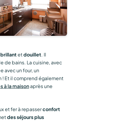
t
brillant
et
douillet
. Il
 de bains. La cuisine, avec
e avec un four, un
Ah ! Et il comprend également
es à la maison
après une
ux et fer à repasser
confort
met
des séjours plus