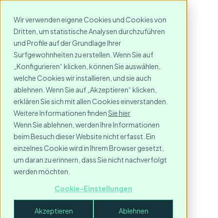
Wir verwenden eigene Cookies und Cookies von
Dritten, um statistische Analysen durchzuführen
und Profile auf der Grundlage Ihrer
Surfgewohnheiten zu erstellen. Wenn Sie auf
„Konfigurieren“ klicken, können Sie auswählen,
welche Cookies wir installieren, und sie auch
ablehnen. Wenn Sie auf „Akzeptieren“ klicken,
erklären Sie sich mit allen Cookies einverstanden.
Weitere Informationen finden
Sie hier
Wenn Sie unter dem
Wenn Sie ablehnen, werden Ihre Informationen
beim Besuch dieser Website nicht erfasst. Ein
„First-Night-Effekt“
einzelnes Cookie wird in Ihrem Browser gesetzt,
um daran zu erinnern, dass Sie nicht nachverfolgt
leiden, finden Sie hier
werden möchten.
die Lösung
Cookie-Einstellungen
June 2, 2025
Akzeptieren
Ablehnen