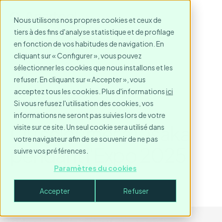
Nous utilisons nos propres cookies et ceux de
tiers à des fins d'analyse statistique et de profilage
en fonction de vos habitudes de navigation. En
cliquant sur « Configurer », vous pouvez
sélectionner les cookies que nous installons et les
refuser. En cliquant sur « Accepter », vous
acceptez tous les cookies. Plus d'informations
ici
Si vous refusez l'utilisation des cookies, vos
informations ne seront pas suivies lors de votre
Où séjourner à Osaka
visite sur ce site. Un seul cookie sera utilisé dans
votre navigateur afin de se souvenir de ne pas
pendant l'Expo 2025
suivre vos préférences.
Paramètres du cookies
June 17, 2025
3
minute read
Accepter
Refuser