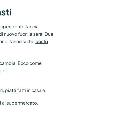
sti
l dipendente faccia
di nuovo fuori la sera. Due
sone, fanno sì che
costo
a cambia. Ecco come
gio:
 piatti fatti in casa e
i al supermercato.