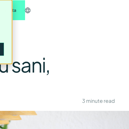
richiesta
ù sani,
3
minute read