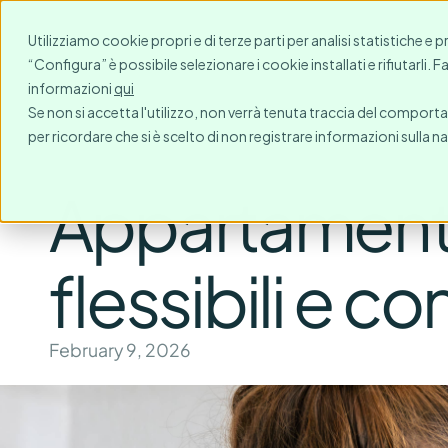
Per chi?
Destinazioni
Utilizziamo cookie propri e di terze parti per analisi statistiche e 
“Configura” è possibile selezionare i cookie installati e rifiutarli. 
informazioni
qui
Se non si accetta l'utilizzo, non verrà tenuta traccia del comport
per ricordare che si è scelto di non registrare informazioni sulla n
Appartamenti s
flessibili e c
February 9, 2026