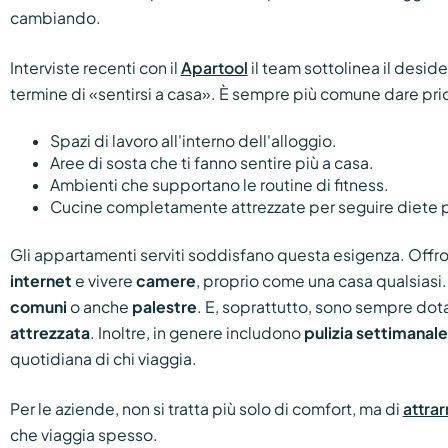
cambiando.
Interviste recenti con il
Apartool
il team sottolinea il deside
termine di «sentirsi a casa». È sempre più comune dare prio
Spazi di lavoro all'interno dell'alloggio.
Aree di sosta che ti fanno sentire più a casa.
Ambienti che supportano le routine di fitness.
Cucine completamente attrezzate per seguire diete p
Gli appartamenti serviti soddisfano questa esigenza. Offr
internet
e vivere
camere
, proprio come una casa qualsiasi.
comuni
o anche
palestre
. E, soprattutto, sono sempre dota
attrezzata
. Inoltre, in genere includono
pulizia settimanale
quotidiana di chi viaggia.
Per le aziende, non si tratta più solo di comfort, ma di
attrar
che viaggia spesso.