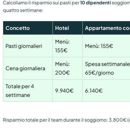
Calcoliamo il risparmio sui pasti per
10 dipendenti
soggior
quattro settimane:
Concetto
Hotel
Appartamento con
Menù:
Pasti giornalieri
Menù: 155€
155€
Menù:
Spesa settimanale:
Cena giornaliera
200€
65€/giorno
Totale per 4
9.940€
6.140€
settimane
Risparmio totale per il team durante il soggiorno: 3.800€ (o