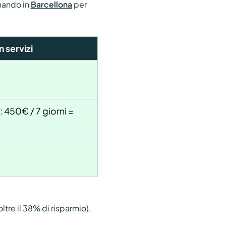
nando in
Barcellona
per
 servizi
 450€ / 7 giorni =
ltre il 38% di risparmio).