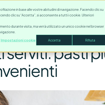
Risorse
Contatto
Azienda
Accesso
Fare una 
profilazione in base alle vostre abitudini di navigazione. Facendo clic su
Facendo clic su “Accetta”, si acconsente a tutti i cookie. Ulteriori
amento durante visita, ma verrà utilizzato un unico cookie nel browser
avigazione.
Impostazioni cookie
Accetta
Rifiuta
erviti: pasti pi
onvenienti