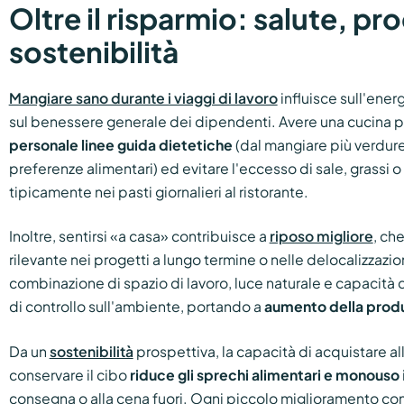
Oltre il risparmio: salute, pro
sostenibilità
Mangiare sano durante i viaggi di lavoro
influisce sull'ener
sul benessere generale dei dipendenti. Avere una cucina p
personale
linee guida dietetiche
(dal mangiare più verdure 
preferenze alimentari) ed evitare l'eccesso di sale, grassi o
tipicamente nei pasti giornalieri al ristorante.
Inoltre, sentirsi «a casa» contribuisce a
riposo migliore
, ch
rilevante nei progetti a lungo termine o nelle delocalizzaz
combinazione di spazio di lavoro, luce naturale e capacità di
di controllo sull'ambiente, portando a
aumento della produ
Da un
sostenibilità
prospettiva, la capacità di acquistare al
conservare il cibo
riduce gli sprechi alimentari e monouso
consegna o alla cena fuori. Ogni piccolo miglioramento cont