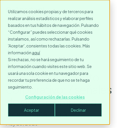
Utilizamos cookies propias y de terceros para
realizar análisis estadísticos y elaborar perfiles
basados en tus hábitos de navegación. Pulsando
“Configurar” puedes seleccionar qué cookies
instalamos, así como rechazarlas. Pulsando
'Aceptar', consientes todas las cookies. Más
información
aquí
Si rechazas, no se hará seguimiento de tu
información cuando visites este sitio web. Se
RFP de alojamiento
usará una sola cookie en tu navegador para
recordar tu preferencia de que no se te haga
corporativo: 7 señales
seguimiento.
de que tu empresa
Configuración de las cookies
necesita una
Aceptar
Declinar
May 26, 2026