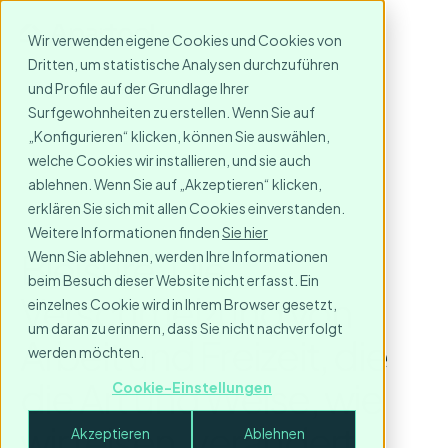
Wir verwenden eigene Cookies und Cookies von
Dritten, um statistische Analysen durchzuführen
und Profile auf der Grundlage Ihrer
Surfgewohnheiten zu erstellen. Wenn Sie auf
„Konfigurieren“ klicken, können Sie auswählen,
welche Cookies wir installieren, und sie auch
ablehnen. Wenn Sie auf „Akzeptieren“ klicken,
erklären Sie sich mit allen Cookies einverstanden.
Weitere Informationen finden
Sie hier
Bleisure: Die
Wenn Sie ablehnen, werden Ihre Informationen
beim Besuch dieser Website nicht erfasst. Ein
Verschmelzung von
einzelnes Cookie wird in Ihrem Browser gesetzt,
um daran zu erinnern, dass Sie nicht nachverfolgt
Arbeit und Freizeit, die
werden möchten.
die Art und Weise, wie
Cookie-Einstellungen
wir reisen, verändert
Akzeptieren
Ablehnen