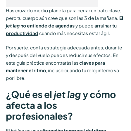
Has cruzado medio planeta para cerrar un trato clave,
pero tu cuerpo aún cree que son las 3 de la mañana.
El
jet lag
no entiende de agendas
y puede
arruinar tu
productividad
cuando más necesitas estar ágil.
Por suerte, con la estrategia adecuada antes, durante
y después del vuelo puedes reducir sus efectos. En
esta guía práctica encontrarás las
claves para
mantener el ritmo
, incluso cuando tu reloj interno va
por libre.
¿Qué es el
jet lag
y cómo
afecta a los
profesionales?
El
jet lag
es una
alteración temporal del ritmo