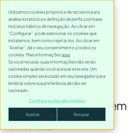
Utilizamos cookies próprios e de terceiros para
análise estatística e definição de perfis com base
nos seus hábitos de navegação. Ao clicar em
“Configurar”, pode selecionar os cookies que
instalamos, bem como rejeitá-los. Ao clicar em
“Aceitar”, dá o seu consentimento a todos os
cookies. Mais informações
aqui
Se você recusar, suas informações não serão
rastreadas quando você acessar este site. Um
Estadias divididas em
cookie simples será usado em seu navegador para
lembrar sobre sua preferência de não ser
viagens de negócios:
rastreado.
como gerenciá-las sem
Configurações de cookies
estresse
Aceitar
Recusar
November 11, 2025