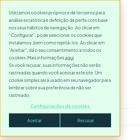
Utilizamos cookies próprios e de terceiros para
análise estatística e definição de perfis com base
nos seus hábitos de navegação. Ao clicar em
Tudo sobre
“Configurar”, pode selecionar os cookies que
instalamos, bem como rejeitá-los. Ao clicar em
alojamento
“Aceitar”, dá o seu consentimento a todos os
cookies. Mais informações
aqui
Se você recusar, suas informações não serão
corporativo
rastreadas quando você acessar este site. Um
cookie simples será usado em seu navegador para
lembrar sobre sua preferência de não ser
rastreado.
Configurações de cookies
Aceitar
Recusar